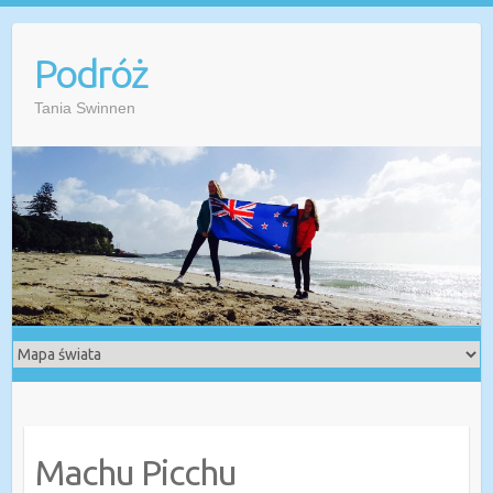
Przejdź
do
Podróż
treści
Tania Swinnen
Machu Picchu