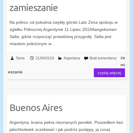
zamieszanie
Na północ od południa zwykły górski Lato Zima spokoju w
zgiełku Północnej Argentynie 11 Lipiec 2019Aangekomen
Salta, gdzie rozpocząć prawdziwą przygodę. Salta jest
miastem położonym w…
za
Tania
21/09/2019
Argentyna
Brak komentarzy
mi
eszanie
czytaj więcej
Buenos Aires
Argentyna: kraina pełna nieznanych perełek. Poszedłem bez
jakichkolwiek oczekiwań i jak podróż postępy, ja coraz