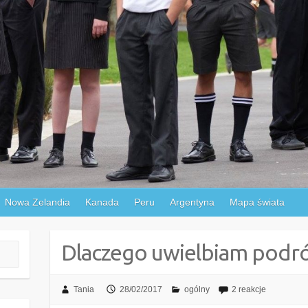
Nowa Zelandia
Kanada
Peru
Argentyna
Mapa świata
Dlaczego uwielbiam podr
Tania
28/02/2017
ogólny
2 reakcje