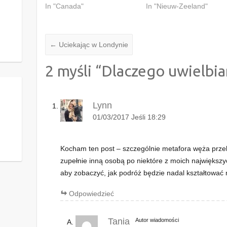
i
e
In "Canada"
In "Nieuw-Zeeland"
e
l
l
i
i
ć
ć
s
s
i
i
ę
←
Uciekając w Londynie
ę
n
n
a
a
F
T
a
2 myśli “
Dlaczego uwielbi
w
c
i
e
t
b
t
o
e
o
r
k
Lynn
z
(
e
O
01/03/2017 Jeśli 18:29
(
t
O
w
t
i
w
e
i
r
Kocham ten post – szczególnie metafora węża przel
e
a
r
s
zupełnie inną osobą po niektóre z moich największy
a
i
s
ę
aby zobaczyć, jak podróż będzie nadal kształtować 
i
w
ę
n
w
o
n
w
Odpowiedzieć
o
y
w
m
y
o
m
k
Tania
Autor wiadomości
o
n