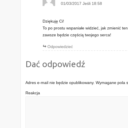
k
i
01/03/2017 Jeśli 18:58
n
e
i
)
e
)
Dziękuję Ci!
To po prostu wspaniałe widzieć, jak zmienić te
zawsze będzie częścią twojego serca!
Odpowiedzieć
Dać odpowiedź
Adres e-mail nie będzie opublikowany.
Wymagane pola s
Reakcja