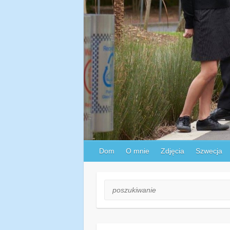
Dom
O mnie
Zdjęcia
Szwecja
poszukiwanie