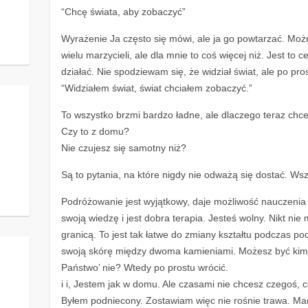
“Chcę świata, aby zobaczyć”
Wyrażenie Ja często się mówi, ale ja go powtarzać. Moż
wielu marzycieli, ale dla mnie to coś więcej niż. Jest to ce
działać. Nie spodziewam się, że widział świat, ale po pr
“Widziałem świat, świat chciałem zobaczyć.”
To wszystko brzmi bardzo ładne, ale dlaczego teraz ch
Czy to z domu?
Nie czujesz się samotny niż?
Są to pytania, na które nigdy nie odważą się dostać. Wsz
Podróżowanie jest wyjątkowy, daje możliwość nauczenia 
swoją wiedzę i jest dobra terapia. Jesteś wolny. Nikt nie 
granicą. To jest tak łatwe do zmiany kształtu podczas pod
swoją skórę między dwoma kamieniami. Możesz być kim 
Państwo’ nie? Wtedy po prostu wrócić.
i i, Jestem jak w domu. Ale czasami nie chcesz czegoś, c
Byłem podniecony. Zostawiam więc nie rośnie trawa. Mam