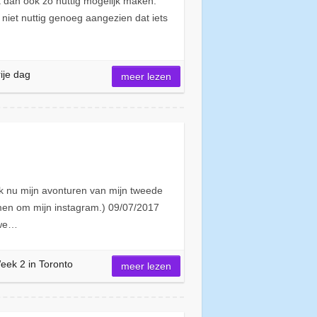
k dan ook zo nuttig mogelijk maken.
niet nuttig genoeg aangezien dat iets
rije dag
meer lezen
ik nu mijn avonturen van mijn tweede
men om mijn instagram.) 09/07/2017
 we…
eek 2 in Toronto
meer lezen