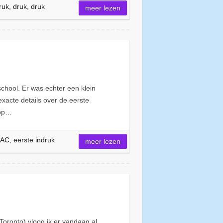
ruk, druk, druk
meer lezen
chool. Er was echter een klein
xacte details over de eerste
 op…
LAC, eerste indruk
meer lezen
oronto) vloog ik er vandaag al