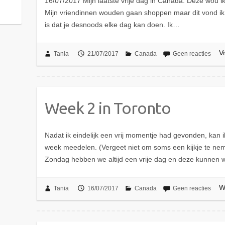
16/07/2017 Mijn laatste vrije dag in Canada. Deze wou i
Mijn vriendinnen wouden gaan shoppen maar dit vond ik 
is dat je desnoods elke dag kan doen. Ik…
V
Tania
21/07/2017
Canada
Geen reacties
Week 2 in Toronto
Nadat ik eindelijk een vrij momentje had gevonden, kan 
week meedelen. (Vergeet niet om soms een kijkje te ne
Zondag hebben we altijd een vrije dag en deze kunnen
W
Tania
16/07/2017
Canada
Geen reacties