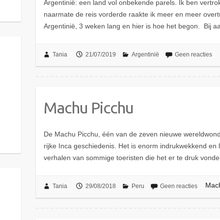
Argentinië: een land vol onbekende parels. Ik ben vert
naarmate de reis vorderde raakte ik meer en meer overtu
Argentinië, 3 weken lang en hier is hoe het begon. Bij
Tania
21/07/2019
Argentinië
Geen reacties
Machu Picchu
De Machu Picchu, één van de zeven nieuwe wereldwond
rijke Inca geschiedenis. Het is enorm indrukwekkend en l
verhalen van sommige toeristen die het er te druk vond
Mach
Tania
29/08/2018
Peru
Geen reacties