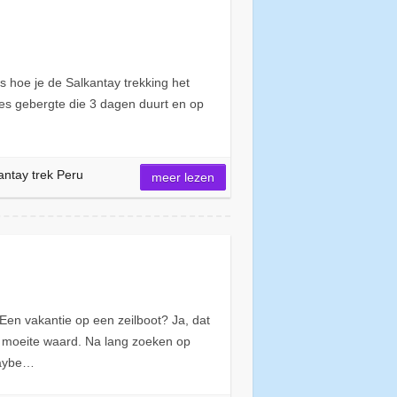
is hoe je de Salkantay trekking het
des gebergte die 3 dagen duurt en op
antay trek Peru
meer lezen
Een vakantie op een zeilboot? Ja, dat
 de moeite waard. Na lang zoeken op
maybe…